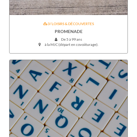
3/ LOISIRS & DÉCOUVERTES
PROMENADE
De 5 à 99 ans
à la MJC (départ en covoiiturage).