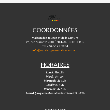
MJC
DE
LÉZIGNAN-
COORDONNÉES
CORBIÈRES
Maison des Jeunes et de la Culture
25, rue Marat 11200 LÉZIGNAN-CORBIÈRES
Tél > 04 68 27 03 34
info@mjc-lezignan-corbieres.com
HORAIRES
Lundi
: 9h-19h
Mardi :
9h-19h
Mercredi :
9h-19h
Jeudi :
9h-19h
Vendredi :
9h-19h
Samedi (uniquement en période scolaire) :
9h-12h