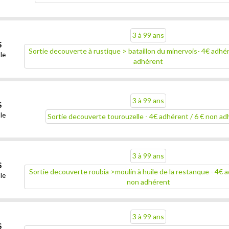
3 à 99 ans
S
Sortie decouverte à rustique > bataillon du minervois- 4€ adhé
le
adhérent
3 à 99 ans
S
le
Sortie decouverte tourouzelle - 4€ adhérent / 6 € non a
3 à 99 ans
S
Sortie decouverte roubia >moulin à huile de la restanque - 4€ 
le
non adhérent
3 à 99 ans
S