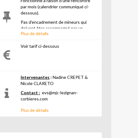
Fonctionne à raison d'une rencontre
par mois (calendrier communiqué ci-
dessous).
Pas d'encadrement de mineurs qui
doivent être accompagné par un
Plus de détails
membre majeur de la famille.
Action proposée dans le cadre de
Voir tarif ci-dessous
l'Espace de Vie Sociale (EVS).
Pas d'obligation d'être adhérent/e
pour y participer
Intervenantes
:
Nadine CREPET &
Nicole CLARETO
Contact :
evs@mjc-lezignan-
corbieres.com
Plus de détails