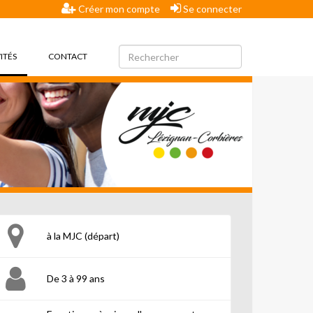
Créer mon compte
Se connecter
(CURRENT)
ITÉS
CONTACT
à la MJC (départ)
De 3 à 99 ans