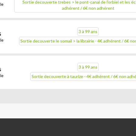
Sortie decouverte trebes > le pont-canal de l'orbiel et les éc
le
adhérent / 6€ non adhérent
3 à 99 ans
S
le
Sortie decouverte le somail > la librairie - 4€ adhérent / 6€ n
3 à 99 ans
S
le
Sortie decouverte à taurize - 4€ adhérent / 6€ non adh