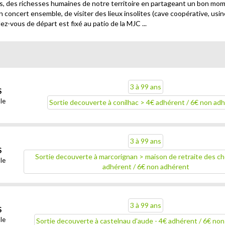
ns, des richesses humaines de notre territoire en partageant un bon mome
n concert ensemble, de visiter des lieux insolites (cave coopérative, usin
ez-vous de départ est fixé au patio de la MJC ...
3 à 99 ans
S
le
Sortie decouverte à conilhac > 4€ adhérent / 6€ non ad
3 à 99 ans
S
Sortie decouverte à marcorignan > maison de retraite des ch
le
adhérent / 6€ non adhérent
3 à 99 ans
S
le
Sortie decouverte à castelnau d'aude - 4€ adhérent / 6€ no