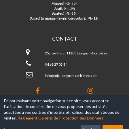
Mercredi :
9h-19h
Jeudi :
9h-19h
Vendredi :
9h-19h
Samedi (uniquement en période scolaire) :
9h-12h
CONTACT
MJC
de
25, rue Marat 11200 Lézignan-Corbières
Lézignan-
Corbières
04 68 27 03 34
info@mjc-lezignan-corbieres.com
En poursuivant votre navigation sur ce site, vous acceptez
l'utilisation de cookies afin de vous proposer des activités
© 2017-2026, Ce site est propulsé par
Aniapps.fr
adaptées à vos centres d'intérêts et réaliser des statistiques de
visites.
Règlement Général de Protection des Données
CGV
CGU Aniapps