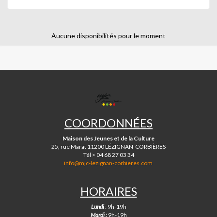
questionnée et/où seront déterminés le sujet de celle-ci, ses
divers enjeux, ses sous-entendus, ses ambiguïtés ;
- Présentation du traitement philosophique ;
Aucune disponibilités pour le moment
- Discussion, échange de points de vue.
MJC
DE
LÉZIGNAN-
COORDONNÉES
CORBIÈRES
Maison des Jeunes et de la Culture
25, rue Marat 11200 LÉZIGNAN-CORBIÈRES
Tél > 04 68 27 03 34
info@mjc-lezignan-corbieres.com
HORAIRES
Lundi
: 9h-19h
Mardi :
9h-19h