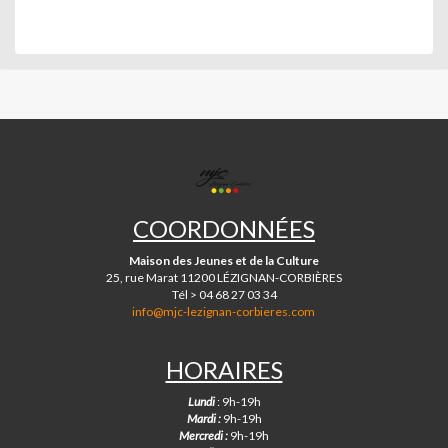
MJC
DE
LÉZIGNAN-
COORDONNÉES
CORBIÈRES
Maison des Jeunes et de la Culture
25, rue Marat 11200 LÉZIGNAN-CORBIÈRES
Tél > 04 68 27 03 34
info@mjc-lezignan-corbieres.com
HORAIRES
Lundi
: 9h-19h
Mardi :
9h-19h
Mercredi :
9h-19h