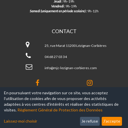
Jeudi :
9h-19h
Vendredi :
9h-19h
Samedi (uniquement en période scolaire) :
9h-12h
CONTACT
MJC
de
25, rue Marat 11200 Lézignan-Corbières
Lézignan-
Corbières
04 68 27 03 34
info@mjc-lezignan-corbieres.com
En poursuivant votre navigation sur ce site, vous acceptez
l'utilisation de cookies afin de vous proposer des activités
© 2017-2026, Ce site est propulsé par
Aniapps.fr
adaptées à vos centres d'intérêts et réaliser des statistiques de
visites.
Règlement Général de Protection des Données
CGV
CGU Aniapps
Laissez-moi choisir
Je refuse
J'accepte
RGPD