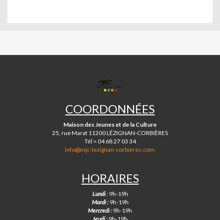
MJC
DE
LÉZIGNAN-
COORDONNÉES
CORBIÈRES
Maison des Jeunes et de la Culture
25, rue Marat 11200 LÉZIGNAN-CORBIÈRES
Tél > 04 68 27 03 34
info@mjc-lezignan-corbieres.com
HORAIRES
Lundi
: 9h-19h
Mardi :
9h-19h
Mercredi :
9h-19h
Jeudi :
9h-19h