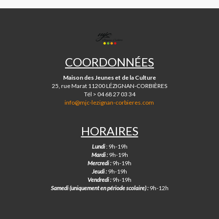
utilisation d'extrait de la presse anglophone.
- Révision des structures grammaticales de base (pronoms
démonstratifs, possessifs et interrogatifs, vocabulaire
MJC
courant).
DE
- Accueil et orientation, information.
LÉZIGNAN-
- Verbes usuels et formes irrégulières, expression de
COORDONNÉES
CORBIÈRES
fréquence.
Maison des Jeunes et de la Culture
25, rue Marat 11200 LÉZIGNAN-CORBIÈRES
Tél > 04 68 27 03 34
info@mjc-lezignan-corbieres.com
HORAIRES
Lundi
: 9h-19h
Mardi :
9h-19h
Mercredi :
9h-19h
Jeudi :
9h-19h
Vendredi :
9h-19h
Samedi (uniquement en période scolaire) :
9h-12h