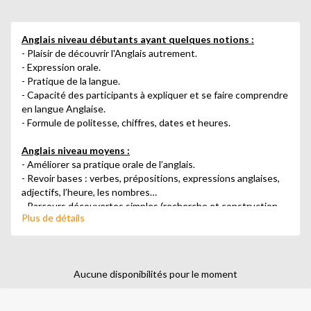
Anglais niveau débutants ayant quelques notions :
- Plaisir de découvrir l'Anglais autrement.
- Expression orale.
- Pratique de la langue.
- Capacité des participants à expliquer et se faire comprendre
en langue Anglaise.
- Formule de politesse, chiffres, dates et heures.
Anglais niveau moyens :
- Améliorer sa pratique orale de l’anglais.
- Revoir bases : verbes, prépositions, expressions anglaises,
adjectifs, l’heure, les nombres…
- Parcours découvertes simples (recherche et construction
Plus de détails
orale).
- Travailler l’anglais d’une manière ludique.
- Pouvoir se faire comprendre à l’étranger.
Aucune disponibilités pour le moment
Anglais niveau confirmés :
- Mise en situation.
- Conversation sur divers sujets choisis d'actualité et