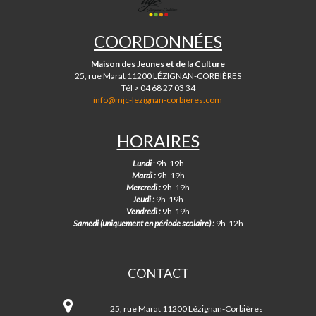
MJC
DE
LÉZIGNAN-
COORDONNÉES
CORBIÈRES
Maison des Jeunes et de la Culture
25, rue Marat 11200 LÉZIGNAN-CORBIÈRES
Tél > 04 68 27 03 34
info@mjc-lezignan-corbieres.com
HORAIRES
Lundi
: 9h-19h
Mardi :
9h-19h
Mercredi :
9h-19h
Jeudi :
9h-19h
Vendredi :
9h-19h
Samedi (uniquement en période scolaire) :
9h-12h
CONTACT
MJC
de
25, rue Marat 11200 Lézignan-Corbières