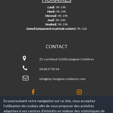
Lundi
: 9h-19h
Mardi :
9h-19h
Mercredi :
9h-19h
Jeudi :
9h-19h
Vendredi :
9h-19h
Samedi (uniquement en période scolaire) :
9h-12h
CONTACT
MJC
de
25, rue Marat 11200 Lézignan-Corbières
Lézignan-
Corbières
04 68 27 03 34
info@mjc-lezignan-corbieres.com
En poursuivant votre navigation sur ce site, vous acceptez
l'utilisation de cookies afin de vous proposer des activités
© 2017-2026, Ce site est propulsé par
Aniapps.fr
adaptées à vos centres d'intérêts et réaliser des statistiques de