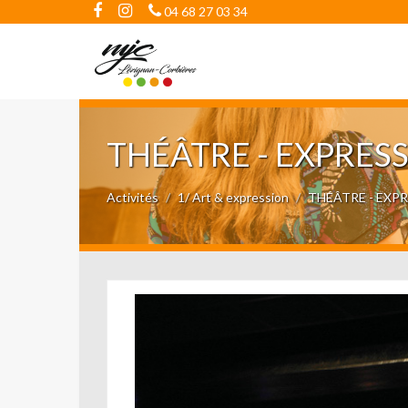
04 68 27 03 34
THÉÂTRE - EXPRES
Activités
1/ Art & expression
THÉÂTRE - EXP