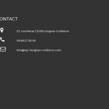
ONTACT
JC
25, rue Marat 11200 Lézignan-Corbières
zignan-
rbières
04 68 27 03 34
info@mjc-lezignan-corbieres.com