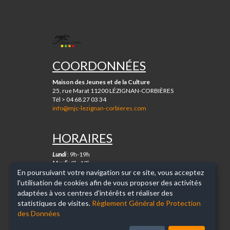
MJC
DE
LÉZIGNAN-
COORDONNÉES
CORBIÈRES
Maison des Jeunes et de la Culture
25, rue Marat 11200 LÉZIGNAN-CORBIÈRES
Tél > 04 68 27 03 34
info@mjc-lezignan-corbieres.com
HORAIRES
Lundi
: 9h-19h
Mardi :
9h-19h
En poursuivant votre navigation sur ce site, vous acceptez
Mercredi :
9h-19h
Jeudi :
9h-19h
l'utilisation de cookies afin de vous proposer des activités
Vendredi :
9h-19h
adaptées à vos centres d'intérêts et réaliser des
Samedi (uniquement en période scolaire) :
9h-12h
statistiques de visites.
Règlement Général de Protection
des Données