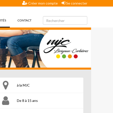
Créer mon compte
Se connecter
(CURRENT)
ITÉS
CONTACT
à la MJC
De 8 à 15 ans